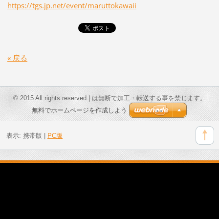
https://tgs.jp.net/event/maruttokawaii
« 戻る
© 2015 All rights reserved.| は無断で加工・転送する事を禁じます。
無料でホームページを作成しよう
表示:
携帯版
|
PC版