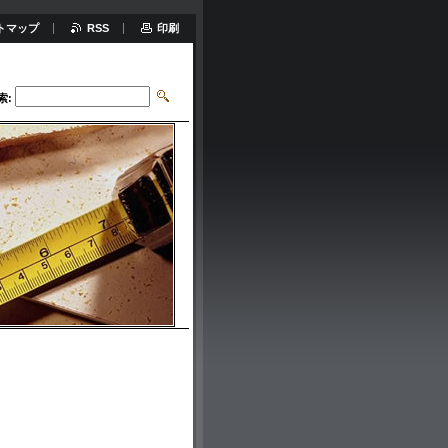
トマップ
RSS
印刷
索: