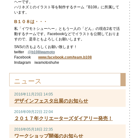
ヘーです。
ハリネズミのイラスト等を制作するチーム『B108』に所属して
hop/product/1076770/ja
います。
B１０８は・・・
私「イワモトシューヘー」ともう一人の「どん」の現在2名で活
動するチームです。Facebookなどでイラストを公開しておりま
すので、是非ともよろしくお願いします。
SNSの方もよろしくお願い致します！
twitter
@
b108iwamoto
Facebook
www.facebook.com/team.b108
Instagram iwamotoshuhe
ニュース
2016年11月23日 14:05
デザインフェスタ出展のお知らせ
2016年09月22日 22:04
２０１７年クリエーターズダイアリー発売！
2016年05月18日 22:35
ワークショップ開催のお知らせ